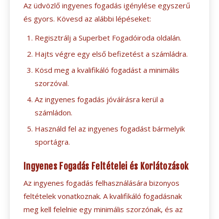
Az üdvözlő ingyenes fogadás igénylése egyszerű
és gyors. Kövesd az alábbi lépéseket:
Regisztrálj a Superbet Fogadóiroda oldalán.
Hajts végre egy első befizetést a számládra.
Kösd meg a kvalifikáló fogadást a minimális
szorzóval.
Az ingyenes fogadás jóváírásra kerül a
számládon.
Használd fel az ingyenes fogadást bármelyik
sportágra.
Ingyenes Fogadás Feltételei és Korlátozások
Az ingyenes fogadás felhasználására bizonyos
feltételek vonatkoznak. A kvalifikáló fogadásnak
meg kell felelnie egy minimális szorzónak, és az