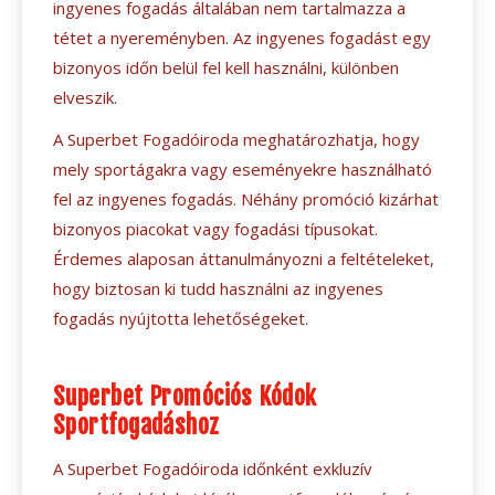
ingyenes fogadás általában nem tartalmazza a
tétet a nyereményben. Az ingyenes fogadást egy
bizonyos időn belül fel kell használni, különben
elveszik.
A Superbet Fogadóiroda meghatározhatja, hogy
mely sportágakra vagy eseményekre használható
fel az ingyenes fogadás. Néhány promóció kizárhat
bizonyos piacokat vagy fogadási típusokat.
Érdemes alaposan áttanulmányozni a feltételeket,
hogy biztosan ki tudd használni az ingyenes
fogadás nyújtotta lehetőségeket.
Superbet Promóciós Kódok
Sportfogadáshoz
A Superbet Fogadóiroda időnként exkluzív