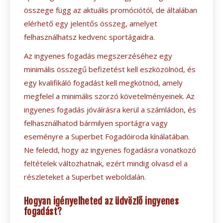
összege függ az aktuális promóciótól, de általában
elérhető egy jelentős összeg, amelyet
felhasználhatsz kedvenc sportágaidra.
Az ingyenes fogadás megszerzéséhez egy
minimális összegű befizetést kell eszközölnöd, és
egy kvalifikáló fogadást kell megkötnöd, amely
megfelel a minimális szorzó követelményeinek. Az
ingyenes fogadás jóváírásra kerül a számládon, és
felhasználhatod bármilyen sportágra vagy
eseményre a Superbet Fogadóiroda kínálatában.
Ne feledd, hogy az ingyenes fogadásra vonatkozó
feltételek változhatnak, ezért mindig olvasd el a
részleteket a Superbet weboldalán.
Hogyan igényelheted az üdvözlő ingyenes
fogadást?