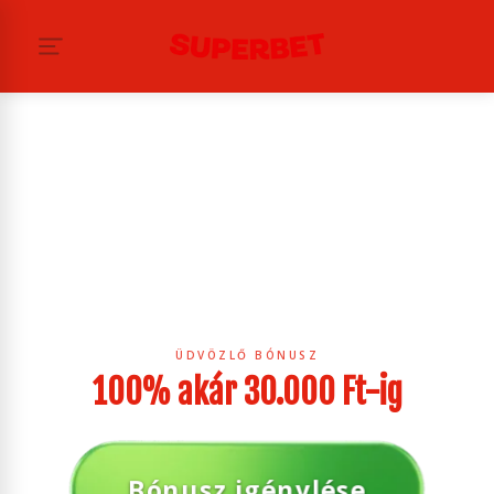
Főoldal
›
Superbet Bónusz
Superbet Fogadóiroda —
Sportfogadási Bónuszok és
Promóciók
ÜDVÖZLŐ BÓNUSZ
100% akár 30.000 Ft-ig
Bónusz igénylése