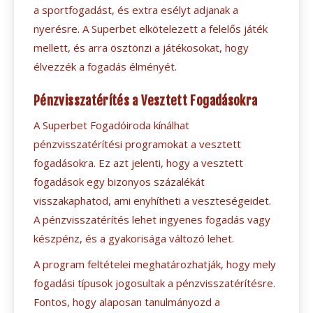
a sportfogadást, és extra esélyt adjanak a
nyerésre. A Superbet elkötelezett a felelős játék
mellett, és arra ösztönzi a játékosokat, hogy
élvezzék a fogadás élményét.
Pénzvisszatérítés a Vesztett Fogadásokra
A Superbet Fogadóiroda kínálhat
pénzvisszatérítési programokat a vesztett
fogadásokra. Ez azt jelenti, hogy a vesztett
fogadások egy bizonyos százalékát
visszakaphatod, ami enyhítheti a veszteségeidet.
A pénzvisszatérítés lehet ingyenes fogadás vagy
készpénz, és a gyakorisága változó lehet.
A program feltételei meghatározhatják, hogy mely
fogadási típusok jogosultak a pénzvisszatérítésre.
Fontos, hogy alaposan tanulmányozd a