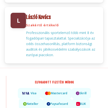
László Kovács
L
Szakértő értékelő
Professzionális sportelemző több mint 8 év
fogadóipari tapasztalattal. Specializációja az
odds összehasonlítás, platform biztonsági
auditok és játékosvédelmi szabályozások az
európai piacokon.
ELFOGADOTT FIZETÉSI MÓDOK
Visa
Mastercard
Skrill
S
Neteller
Paysafecard
BLIK
N
P
BL