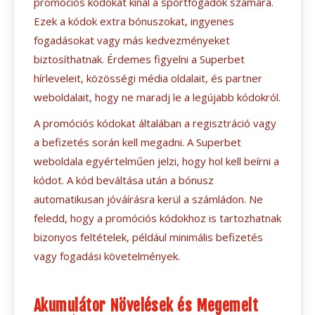
promóciós kódokat kínál a sportfogadók számára.
Ezek a kódok extra bónuszokat, ingyenes
fogadásokat vagy más kedvezményeket
biztosíthatnak. Érdemes figyelni a Superbet
hírleveleit, közösségi média oldalait, és partner
weboldalait, hogy ne maradj le a legújabb kódokról.
A promóciós kódokat általában a regisztráció vagy
a befizetés során kell megadni. A Superbet
weboldala egyértelműen jelzi, hogy hol kell beírni a
kódot. A kód beváltása után a bónusz
automatikusan jóváírásra kerül a számládon. Ne
feledd, hogy a promóciós kódokhoz is tartozhatnak
bizonyos feltételek, például minimális befizetés
vagy fogadási követelmények.
Akumulátor Növelések és Megemelt