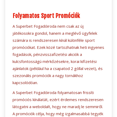
Folyamatos Sport Promóciók
A Superbet Fogadóiroda nem csak az új
játékosokra gondol, hanem a meglévő ügyfelek
számára is rendszeresen kínál különféle sport
promóciókat. Ezek közé tartozhatnak heti ingyenes
fogadások, pénzvisszafizetési akciók a
kulcsfontosságú mérkőzésekre, korai kifizetési
ajánlatok (például ha a csapatod 2 góllal vezet), és
szezonális promóciók a nagy tornákhoz
kapcsolódóan.
A Superbet Fogadóiroda folyamatosan frissíti
promóciós kínálatát, ezért érdemes rendszeresen
látogatni a weboldalt, hogy ne maradj le semmiről.
A promóciók célja, hogy még izgalmasabbá tegyék